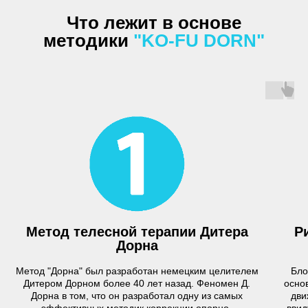
Что лежит в основе
методики
"KO-FU DORN"
Метод телесной терапии Дитера
Р
Дорна
Метод "Дорна" был разработан немецким целителем
Бло
Дитером Дорном более 40 лет назад. Феномен Д.
осно
Дорна в том, что он разработал одну из самых
дви
эффективных методик коррекции опорно-
ввид