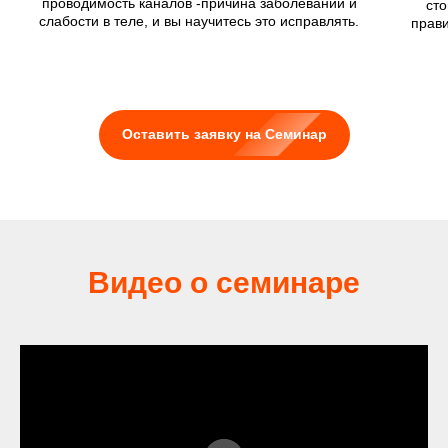
проводимость каналов -причина заболеваний и
сто
слабости в теле, и вы научитесь это исправлять.
прави
Оставить заявку на Семинар
Видео о семинаре