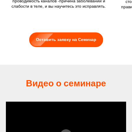
проводимость каналов -причина заболеваний и
сто
слабости в теле, и вы научитесь это исправлять.
прави
Оставить заявку на Семинар
Видео о семинаре