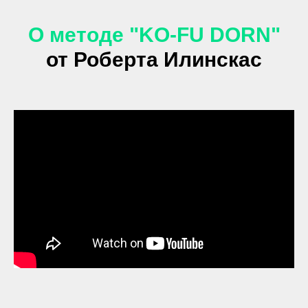
О методе "KO-FU DORN"
от Роберта Илинскас