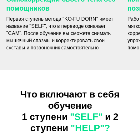
помощников
поз
Первая ступень метода "KO-FU DORN" имеет
Рабо
название "SELF", что в переводе означает
мягко
"САМ". После обучения вы сможете снимать
корр
мышечный спазмы и корректировать свои
упра
суставы и позвоночник самостоятельно
помо
Что включают в себя
обучение
1 ступени
"SELF"
и 2
ступени
"HELP"?