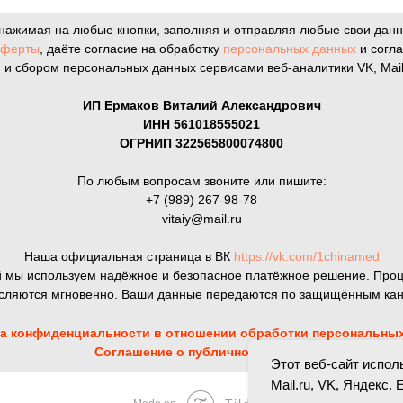
 нажимая на любые кнопки, заполняя и отправляя любые свои дан
оферты
, даёте согласие на обработку
персональных данных
и согл
и
и сбором персональных данных сервисами веб-аналитики VK, Mail.r
ИП Ермаков Виталий Александрович
ИНН 561018555021
ОГРНИП 322565800074800
По любым вопросам звоните или пишите:
+7 (989) 267-98-78
vitaiy@mail.ru
Наша официальная страница в ВК
https://vk.com/1chinamed
 мы используем надёжное и безопасное платёжное решение. Проц
исляются мгновенно. Ваши данные передаются по защищённым кан
а конфиденциальности в отношении обработки персональны
Соглашение о публичной оферте
Этот веб-сайт исполь
Mail.ru, VK, Яндекс.