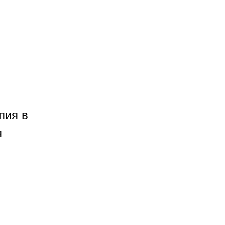
пия в
я